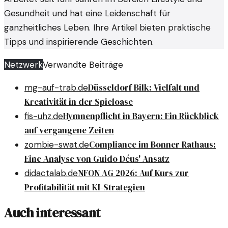
Gesundheit und hat eine Leidenschaft für
ganzheitliches Leben. Ihre Artikel bieten praktische
Tipps und inspirierende Geschichten.
Netzwerk
Verwandte Beiträge
Düsseldorf Bilk: Vielfalt und
mg-auf-trab.de
Kreativität in der Spieloase
Hymnenpflicht in Bayern: Ein Rückblick
fis-uhz.de
auf vergangene Zeiten
Compliance im Bonner Rathaus:
zombie-swat.de
Eine Analyse von Guido Déus' Ansatz
NFON AG 2026: Auf Kurs zur
didactalab.de
Profitabilität mit KI-Strategien
Auch interessant