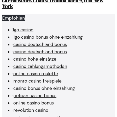
Literarisches Chaos: Trauma nach 9/11 in New
York
Empfohlen
1go casino
·
1go casino bonus ohne einzahlung
·
casino deutschland bonus
·
casino deutschland bonus
·
casino hohe einsätze
·
casino zahlungsmethoden
·
online casino roulette
·
monro casino freispiele
·
casino bonus ohne einzahlung
·
pelican casino bonus
·
online casino bonus
·
revolution casino