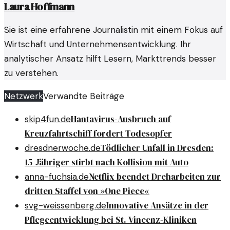
Laura Hoffmann
Sie ist eine erfahrene Journalistin mit einem Fokus auf
Wirtschaft und Unternehmensentwicklung. Ihr
analytischer Ansatz hilft Lesern, Markttrends besser
zu verstehen.
Netzwerk
Verwandte Beiträge
Hantavirus-Ausbruch auf
skip4fun.de
Kreuzfahrtschiff fordert Todesopfer
Tödlicher Unfall in Dresden:
dresdnerwoche.de
15-Jähriger stirbt nach Kollision mit Auto
Netflix beendet Dreharbeiten zur
anna-fuchsia.de
dritten Staffel von »One Piece«
Innovative Ansätze in der
svg-weissenberg.de
Pflegeentwicklung bei St. Vincenz-Kliniken