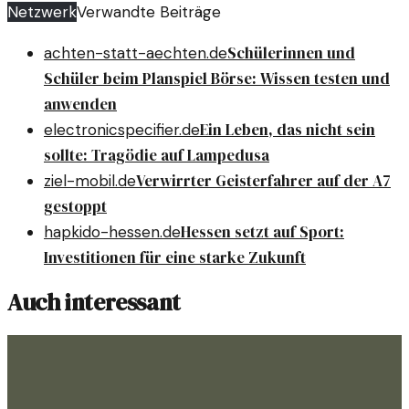
Netzwerk
Verwandte Beiträge
Schülerinnen und
achten-statt-aechten.de
Schüler beim Planspiel Börse: Wissen testen und
anwenden
Ein Leben, das nicht sein
electronicspecifier.de
sollte: Tragödie auf Lampedusa
Verwirrter Geisterfahrer auf der A7
ziel-mobil.de
gestoppt
Hessen setzt auf Sport:
hapkido-hessen.de
Investitionen für eine starke Zukunft
Auch interessant